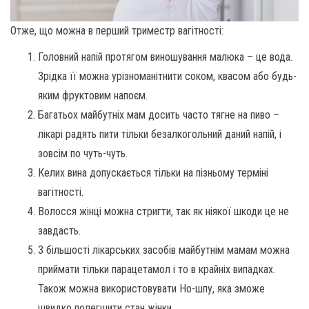
Отже, що можна в перший триместр вагітності:
Головний напій протягом виношування малюка – це вода.
Зрідка її можна урізноманітнити соком, квасом або будь-
яким фруктовим напоєм.
Багатьох майбутніх мам досить часто тягне на пиво –
лікарі радять пити тільки безалкогольний даний напій, і
зовсім по чуть-чуть.
Келих вина допускається тільки на пізньому терміні
вагітності.
Волосся жінці можна стригти, так як ніякої шкоди це не
завдасть.
З більшості лікарських засобів майбутнім мамам можна
приймати тільки парацетамол і то в крайніх випадках.
Також можна використовувати Но-шпу, яка зможе
швидко полегшити стан жінки.