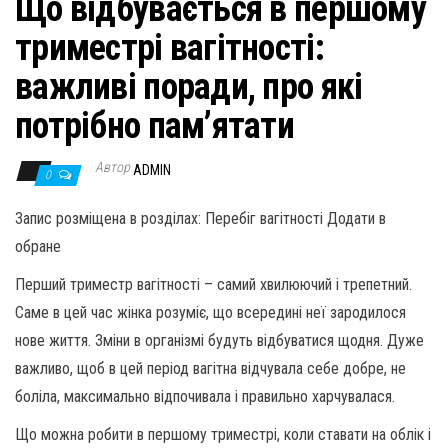
Що відбувається в першому
н
а
триместрі вагітності:
в
важливі поради, про які
и
г
потрібно пам’ятати
а
Автор
ц
ADMIN
0
и
Запис розміщена в розділах: Перебіг вагітності Додати в
ю
обране
Перший триместр вагітності – самий хвилюючий і трепетний.
Саме в цей час жінка розуміє, що всередині неї зародилося
нове життя. Зміни в організмі будуть відбуватися щодня. Дуже
важливо, щоб в цей період вагітна відчувала себе добре, не
боліла, максимально відпочивала і правильно харчувалася.
Що можна робити в першому триместрі, коли ставати на облік і