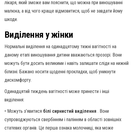
лікаря, який зможе вам пояснити, що можна при виношуванні
малюка, а від чого краще відмовитися, щоб не завдати йому
шкоди.
Виділення у жінки
Нормальні виділення на одинадцятому тижні вагітності на
даному етапі виношування дитини вважаються прозорі. Вони
можуть бути досить великими і навіть залишати сліди на нижній
білизні. Бажано носити щоденні прокладки, щоб уникнути
дискомфорту.
Одинадцятий тиждень вагітності може принести і інші
виділення:
• Можуть з’явитися
білі сирнистий виділення
. Вони
супроводжуються свербінням і палінням в області зовнішніх
статевих органів. Це перша ознака молочниці, яка може