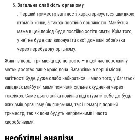
Загальна слабкість організму
. Перший триместр вагітності характеризується швидкою
втомою жінки, а також постійно сонливістю. Майбутня
мама в цей період буде постійно хотіти спати. Крім того,
у неї не буде сил виконувати свої домашні обов’язки
через перебудову організму.
Живіт в перші три місяці ще не росте – в цей час порожнину
матки досягає лише краю лона. Вага жінки в перші місяці
вагітності буде дуже слабо набиратися – мало того, у багатьох
випадках майбутні мами помічали сильне схуднення через
токсикоз. Саме цього жінка повинна підготувати себе до будь-
яких змін організму (як приємним, так і немає) в перший
триместр, так як вони будуть неприємними і часто
хворобливими.
необхідні аналізи