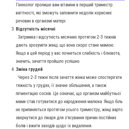
Гінеколог пропише вам вітаміни в перший триместр
вагітності, які зможуть заповнити недолік корисних
речовин в організмі матері.
Відсутність місячні
. Затримка і відсутність місячних протягом 2-3 тижнів
дають зрозуміти жінці, що вона скоро стане мамою.
Якщо в цей період у вас почнеться слабкість і блювота,
значить, зачаття пройшло успішно.
Зміна грудей
. Через 2-3 тижні після зачаття жінка може спостерігати
тяжкість у грудях, її значне збільшення, а також
пігментацію сосків. Це означає, що організм майбутньої
мами став готуватися до народження малюка. Якщо біль
не припиняється протягом усього триместру, жінці варто
звернутися до лікаря для з’ясування причин постійних
болів і вжити заходів щодо їх видалення.