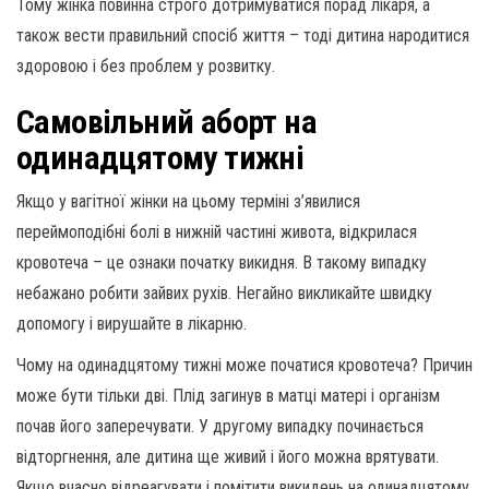
Тому жінка повинна строго дотримуватися порад лікаря, а
також вести правильний спосіб життя – тоді дитина народитися
здоровою і без проблем у розвитку.
Самовільний аборт на
одинадцятому тижні
Якщо у вагітної жінки на цьому терміні з’явилися
переймоподібні болі в нижній частині живота, відкрилася
кровотеча – це ознаки початку викидня. В такому випадку
небажано робити зайвих рухів. Негайно викликайте швидку
допомогу і вирушайте в лікарню.
Чому на одинадцятому тижні може початися кровотеча? Причин
може бути тільки дві. Плід загинув в матці матері і організм
почав його заперечувати. У другому випадку починається
відторгнення, але дитина ще живий і його можна врятувати.
Якщо вчасно відреагувати і помітити викидень на одинадцятому