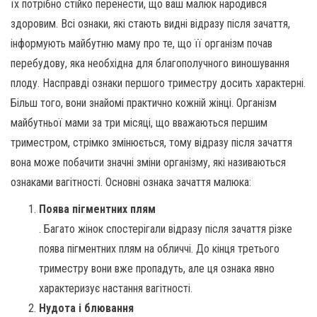
їх потрібно стійко перенести, що ваш малюк народився
здоровим. Всі ознаки, які стають видні відразу після зачаття,
інформують майбутню маму про те, що її організм почав
перебудову, яка необхідна для благополучного виношування
плоду. Насправді ознаки першого триместру досить характерні.
Більш того, вони знайомі практично кожній жінці. Організм
майбутньої мами за три місяці, що вважаються першим
триместром, стрімко змінюється, тому відразу після зачаття
вона може побачити значні зміни організму, які називаються
ознаками вагітності. Основні ознака зачаття малюка:
Поява пігментних плям
. Багато жінок спостерігали відразу після зачаття різке
поява пігментних плям на обличчі. До кінця третього
триместру вони вже пропадуть, але ця ознака явно
характеризує настання вагітності.
Нудота і блювання