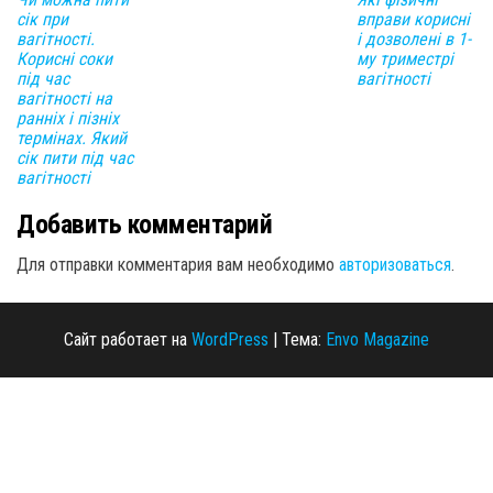
сік при
вправи корисні
вагітності.
і дозволені в 1-
Корисні соки
му триместрі
під час
вагітності
вагітності на
ранніх і пізніх
термінах. Який
сік пити під час
вагітності
Добавить комментарий
Для отправки комментария вам необходимо
авторизоваться
.
Сайт работает на
WordPress
|
Тема:
Envo Magazine