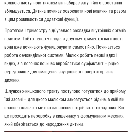
кожною наступною тижнем він набирає вагу, і його зростання
збільшується. Дитина починає освоювати нові навички та разом
з цим розвиваються додаткові функції.
Протягом I триместру відбувалася закладка внутрішніх органів
і систем. Тобто тепер у плода в другому триместрі вагітності
вони вже починають функціонувати самостійно. Починається
робота сечовидільної системи. Малюк робить перші вдих і
видих, а в легенях починає вироблятися сурфактант – рідке
середовище для змащення внутрішньої поверхні органів
дихання.
Шлунково-кишкового тракту поступово готуватися до прийому
їжі ззовні – для цього малюком заковтується рідина, в якій він
власне і плаває з метою засвоєння потрібних її складових. Все
це проходить переробку в кишечнику з формуванням мекония,
який зберігається до народження дитини.