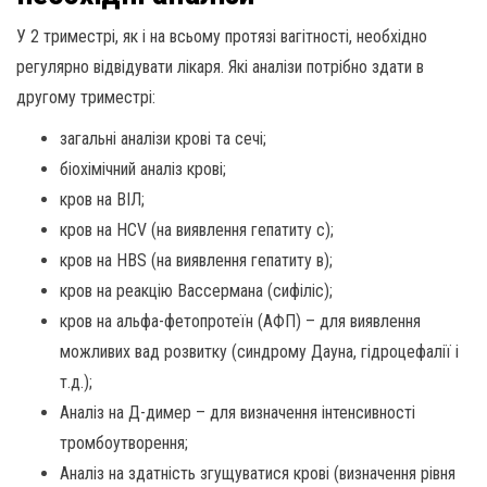
У 2 триместрі, як і на всьому протязі вагітності, необхідно
регулярно відвідувати лікаря. Які аналізи потрібно здати в
другому триместрі:
загальні аналізи крові та сечі;
біохімічний аналіз крові;
кров на ВІЛ;
кров на HCV (на виявлення гепатиту с);
кров на HBS (на виявлення гепатиту в);
кров на реакцію Вассермана (сифіліс);
кров на альфа-фетопротеїн (АФП) – для виявлення
можливих вад розвитку (синдрому Дауна, гідроцефалії і
т.д.);
Аналіз на Д-димер – для визначення інтенсивності
тромбоутворення;
Аналіз на здатність згущуватися крові (визначення рівня