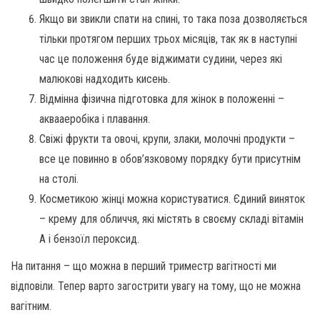
Якщо ви звикли спати на спині, то така поза дозволяється
тільки протягом перших трьох місяців, так як в наступні
час це положення буде віджимати судини, через які
малюкові надходить кисень.
Відмінна фізична підготовка для жінок в положенні –
аквааеробіка і плавання.
Свіжі фрукти та овочі, крупи, злаки, молочні продукти –
все це повинно в обов’язковому порядку бути присутнім
на столі.
Косметикою жінці можна користуватися. Єдиний виняток
– крему для обличчя, які містять в своєму складі вітамін
А і бензоїл пероксид.
На питання – що можна в перший триместр вагітності ми
відповіли. Тепер варто загострити увагу на тому, що не можна
вагітним.