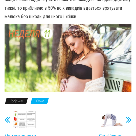
тижні, то приблизно в 50% всіх випадків вдається врятувати
малюка без шкоди для нього і жінки.
Рубрика
Різне
Чи можна пити
Які фізичні