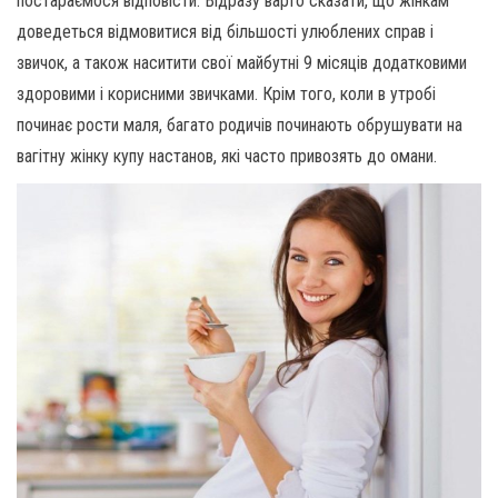
постараємося відповісти. Відразу варто сказати, що жінкам
доведеться відмовитися від більшості улюблених справ і
звичок, а також наситити свої майбутні 9 місяців додатковими
здоровими і корисними звичками. Крім того, коли в утробі
починає рости маля, багато родичів починають обрушувати на
вагітну жінку купу настанов, які часто привозять до омани.