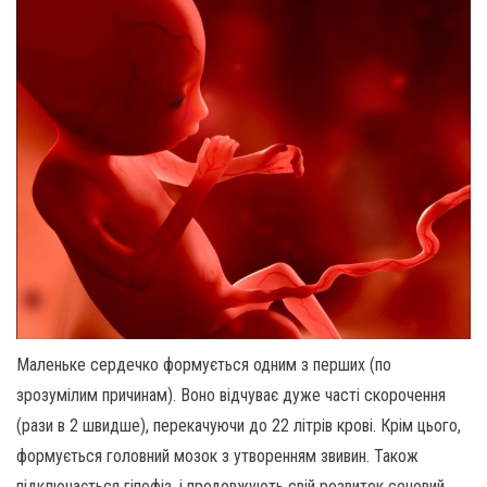
Маленьке сердечко формується одним з перших (по
зрозумілим причинам). Воно відчуває дуже часті скорочення
(рази в 2 швидше), перекачуючи до 22 літрів крові. Крім цього,
формується головний мозок з утворенням звивин. Також
підключається гіпофіз, і продовжують свій розвиток сечовий