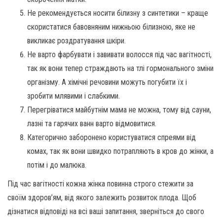
Не рекомендується носити білизну з синтетики – краще
скористатися бавовняним нижньою білизною, яке не
викликає роздратування шкіри.
Не варто фарбувати і завивати волосся під час вагітності,
так як вони тепер страждають на тлі гормонального зміни
організму. А хімічні речовини можуть погубити їх і
зробити млявими і слабкими.
Перегріватися майбутнім мама не можна, тому від сауни,
лазні та гарячих ванн варто відмовитися.
Категорично заборонено користуватися спреями від
комах, так як вони швидко потрапляють в кров до жінки, а
потім і до малюка.
Під час вагітності кожна жінка повинна строго стежити за
своїм здоров’ям, від якого залежить розвиток плода. Щоб
дізнатися відповіді на всі ваші запитання, зверніться до свого