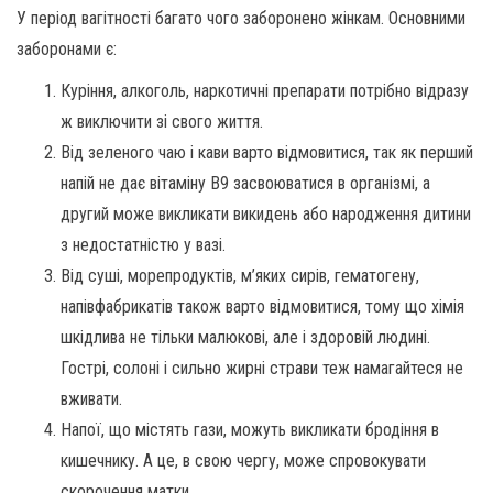
У період вагітності багато чого заборонено жінкам. Основними
заборонами є:
Куріння, алкоголь, наркотичні препарати потрібно відразу
ж виключити зі свого життя.
Від зеленого чаю і кави варто відмовитися, так як перший
напій не дає вітаміну В9 засвоюватися в організмі, а
другий може викликати викидень або народження дитини
з недостатністю у вазі.
Від суші, морепродуктів, м’яких сирів, гематогену,
напівфабрикатів також варто відмовитися, тому що хімія
шкідлива не тільки малюкові, але і здоровій людині.
Гострі, солоні і сильно жирні страви теж намагайтеся не
вживати.
Напої, що містять гази, можуть викликати бродіння в
кишечнику. А це, в свою чергу, може спровокувати
скорочення матки.