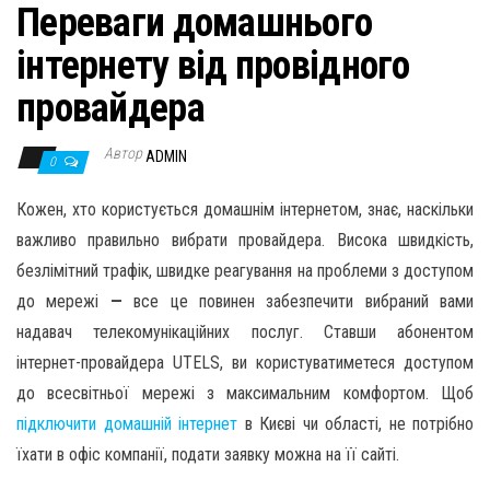
н
Переваги домашнього
а
інтернету від провідного
в
и
провайдера
г
Автор
а
ADMIN
0
ц
Кожен, хто користується домашнім інтернетом, знає, наскільки
и
важливо правильно вибрати провайдера. Висока швидкість,
ю
безлімітний трафік, швидке реагування на проблеми з доступом
до мережі
—
все це повинен забезпечити вибраний вами
надавач телекомунікаційних послуг. Ставши абонентом
інтернет-провайдера UTELS, ви користуватиметеся доступом
до всесвітньої мережі з максимальним комфортом. Щоб
підключити домашній інтернет
в Києві чи області, не потрібно
їхати в офіс компанії, подати заявку можна на її сайті.