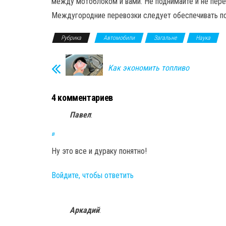
между мотоблоком и вами. Не поднимайте и не пере
Междугородние перевозки следует обеспечивать по
Рубрика
Автомобили
Загальне
Наука
Как экономить топливо
4 комментариев
Павел
:
в
Ну это все и дураку понятно!
Войдите, чтобы ответить
Аркадий
: