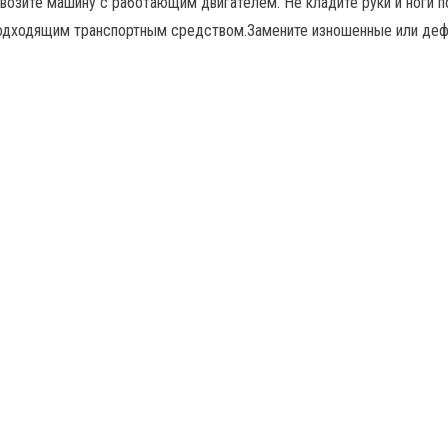
возите машину с работающим двигателем. Не кладите руки и ноги 
дходящим транспортным средством.Замените изношенные или дефе